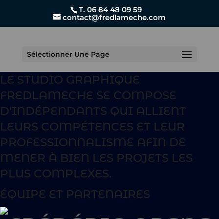
T. 06 84 48 09 59
contact@fredlameche.com
Sélectionner Une Page
LE STUDIO GRAPHIQUE
FREDLAMECHE SE COMPOSE
D'INDÉPENDANTS QUI ALLIENT
LEURS COMPÉTENCES ET LEUR
PROFESSIONNALISME AFIN DE
MENER À BIEN LES PROJETS LES
PLUS COMPLEXES.
ÉQUIPE ET PARTENAIRES