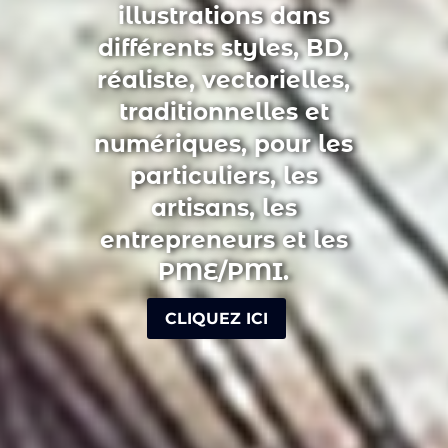
illustrations dans
différents styles, BD,
réaliste, vectorielles,
traditionnelles et
numériques, pour les
particuliers, les
artisans, les
entrepreneurs et les
PME/PMI.
CLIQUEZ ICI