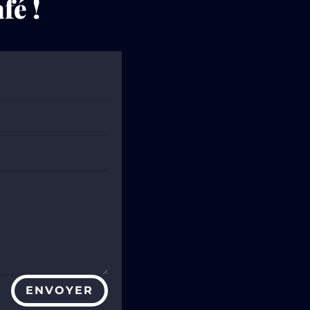
fé !
ENVOYER