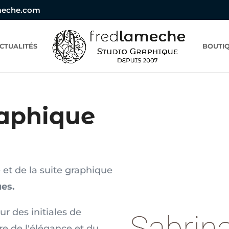
meche.com
CTUALITÉS
BOUTIQ
raphique
 et de la suite graphique
es.
r des initiales de
re de l'élégance et du