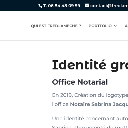
T. 06 84 48 09 59
contact@fredla
QUI EST FREDLAMECHE ?
PORTFOLIO
A
Identité g
Office Notarial
En 2019, Création du logotype
l'office
Notaire Sabrina Jacqu
Une identité concernant autou
Sabrina. Une volonté de mett