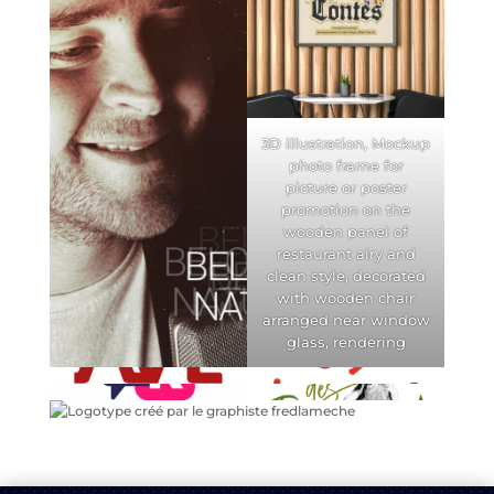
3D illustration, Mockup
photo frame for
picture or poster
promotion on the
wooden panel of
restaurant airy and
clean style, decorated
with wooden chair
arranged near window
glass, rendering