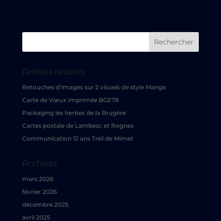
Articles récents
Retouches d’images sur 2 visuels de style Manga
Carte de Vœux imprimée BGE78
Packaging les herbes de la Brugère
Cartes postale de Lambesc et Rognes
Communication 12 ans Trail de Mimet
Archives
mars 2026
février 2026
décembre 2025
avril 2025