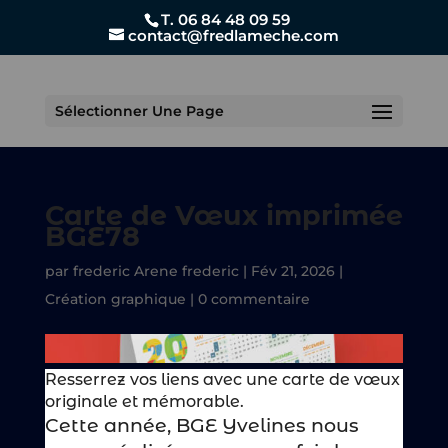
T. 06 84 48 09 59
contact@fredlameche.com
Sélectionner Une Page
Carte de Vœux imprimée
BGE78
par
frederic Arene frederic
|
Fév 21, 2026
|
Création graphique
|
0 commentaire
Resserrez vos liens avec une carte de vœux
originale et mémorable.
Cette année, BGE Yvelines nous