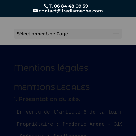
T. 06 84 48 09 59
contact@fredlameche.com
Sélectionner Une Page
Mentions légales
MENTIONS LEGALES
1. Présentation du site.
En vertu de l’article 6 de la loi n° 20
Propriétaire : frédéric Arene - 319 che