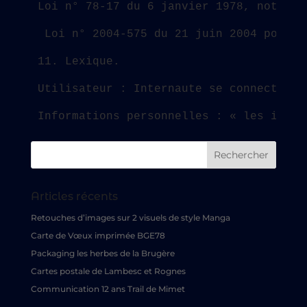
Loi n° 78-17 du 6 janvier 1978, notamme
 Loi n° 2004-575 du 21 juin 2004 pour l
11. Lexique.
Utilisateur : Internaute se connectant,
Informations personnelles : « les infor
Articles récents
Retouches d’images sur 2 visuels de style Manga
Carte de Vœux imprimée BGE78
Packaging les herbes de la Brugère
Cartes postale de Lambesc et Rognes
Communication 12 ans Trail de Mimet