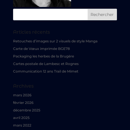
Articles récents
Retouches d’images sur 2 visuels de style Manga
Carte de Vœux imprimée BGE78
Packaging les herbes de la Brugère
Cartes postale de Lambesc et Rognes
Communication 12 ans Trail de Mimet
Archives
mars 2026
février 2026
décembre 2025
avril 2025
mars 2022