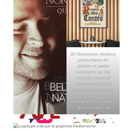
3D illustration, Mockup
photo frame for
picture or poster
promotion on the
wooden panel of
restaurant airy and
clean style, decorated
with wooden chair
arranged near window
glass, rendering