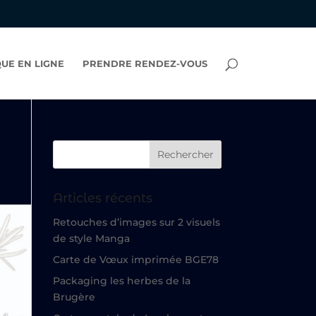
UE EN LIGNE
PRENDRE RENDEZ-VOUS
Articles récents
Retouches d’images sur 2 visuels
de style Manga
Carte de Vœux imprimée BGE78
Packaging les herbes de la
Brugère