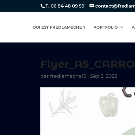
T. 06 84 48 09 59
contact@fredla
QUI EST FREDLAMECHE ?
PORTFOLIO
A
Flyer_A5_CARR
par
fredlameche13
|
Sep 2, 2022