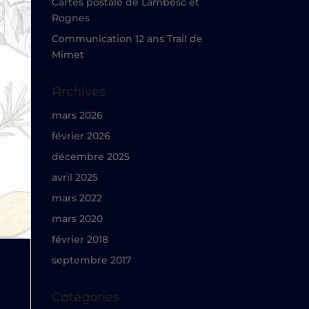
Cartes postale de Lambesc et
Rognes
Communication 12 ans Trail de
Mimet
Archives
mars 2026
février 2026
décembre 2025
avril 2025
mars 2022
mars 2020
février 2018
septembre 2017
Catégories