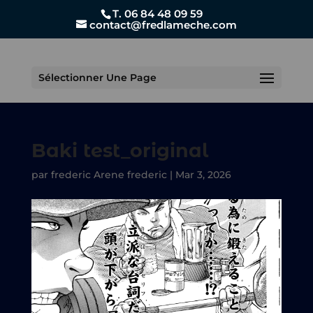
T. 06 84 48 09 59
contact@fredlameche.com
Sélectionner Une Page
Baki test_original
par
frederic Arene frederic
|
Mar 3, 2026