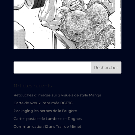
Articles récents
Retouches d’images sur 2 visuels de style Manga
Carte de Vœux imprimée BGE78
Packaging les herbes de la Brugère
Cartes postale de Lambesc et Rognes
Communication 12 ans Trail de Mimet