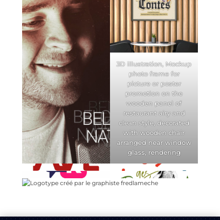
3D illustration, Mockup
photo frame for
picture or poster
promotion on the
wooden panel of
restaurant airy and
clean style, decorated
with wooden chair
arranged near window
glass, rendering