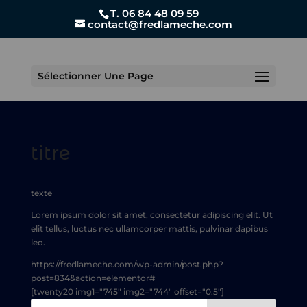
T. 06 84 48 09 59
contact@fredlameche.com
Sélectionner Une Page
titre
texte
Lorem ipsum dolor sit amet, consectetur adipiscing elit. Ut
elit tellus, luctus nec ullamcorper mattis, pulvinar dapibus
leo.
https://fredlameche.com/wp-admin/post.php?
post=834&action=elementor#
[twenty20 img1="745" img2="744" offset="0.5"]