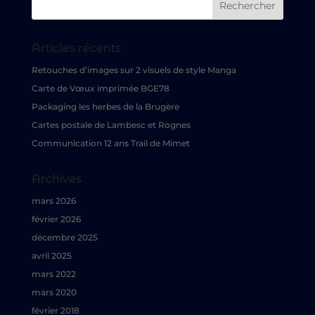
Articles récents
Retouches d’images sur 2 visuels de style Manga
Carte de Vœux imprimée BGE78
Packaging les herbes de la Brugère
Cartes postale de Lambesc et Rognes
Communication 12 ans Trail de Mimet
Archives
mars 2026
février 2026
décembre 2025
avril 2025
mars 2022
mars 2020
février 2018