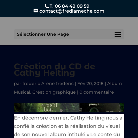
T. 06 84 48 09 59
contact@fredlameche.com
Sélectionner Une Page
Création du CD de
Cathy Heiting
par
frederic Arene frederic
|
Fév 20, 2018
|
Album
Musical
,
Création graphique
|
0 commentaire
En décembre dernier, Cathy Heiting nous a
confié la création et la réalisation du visuel
de son nouvel album intitulé « Le conte du