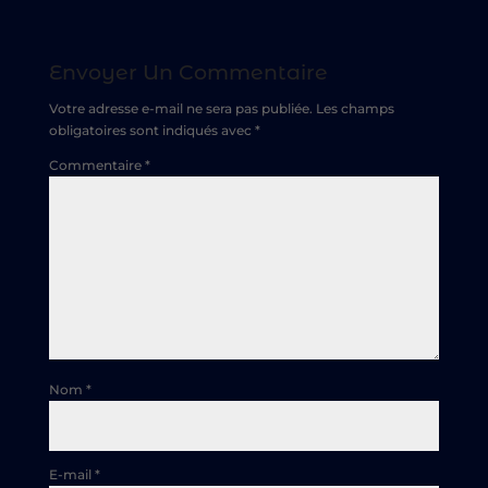
Envoyer Un Commentaire
Votre adresse e-mail ne sera pas publiée.
Les champs
obligatoires sont indiqués avec
*
Commentaire
*
Nom
*
E-mail
*